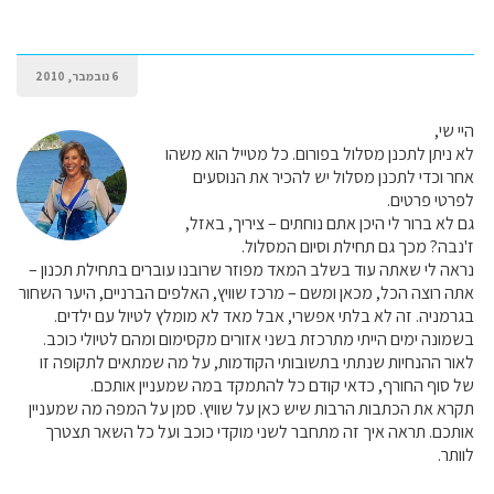
6 נובמבר, 2010
היי שי,
לא ניתן לתכנן מסלול בפורום. כל מטייל הוא משהו
אחר וכדי לתכנן מסלול יש להכיר את הנוסעים
לפרטי פרטים.
גם לא ברור לי היכן אתם נוחתים – ציריך, באזל,
ז'נבה? מכך גם תחילת וסיום המסלול.
נראה לי שאתה עוד בשלב המאד מפוזר שרובנו עוברים בתחילת תכנון –
אתה רוצה הכל, מכאן ומשם – מרכז שוויץ, האלפים הברניים, היער השחור
בגרמניה. זה לא בלתי אפשרי, אבל מאד לא מומלץ לטיול עם ילדים.
בשמונה ימים הייתי מתרכזת בשני אזורים מקסימום ומהם לטיולי כוכב.
לאור ההנחיות שנתתי בתשובותי הקודמות, על מה שמתאים לתקופה זו
של סוף החורף, כדאי קודם כל להתמקד במה שמעניין אותכם.
תקרא את הכתבות הרבות שיש כאן על שוויץ. סמן על המפה מה שמעניין
אותכם. תראה איך זה מתחבר לשני מוקדי כוכב ועל כל השאר תצטרך
לוותר.