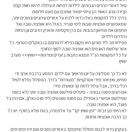
טיול לאזורי ההרים הגבוהים. לילדות לפחות זו עלולה להיות חוויה קצת
קרירה ומזג האוויר הבעייתי ישאיר אותכם עם מעט חלופות.
בדרך כלל לתקופות כאלו כדאי ללכת על אזורים עירוניים ונמוכים יותר,
שמאפשרים אופציות טובות לימי סגריר. באזל היא אופציה טובה ואל
תחמיצו את מוזיאון הבובות. גם ברן מקסימה ופארק הדובים וגן החיות
נהדרים לילדים.
פפיליורמה ליד מורטן היא מקום נפלא להתחמם בו באקלים הטרופי. כל
אזור שלושת האגמים הוא אופציה טובה לסוף החורף.
על כל המקומות הנ"ל תמצא כתבות ביעדים ומדינות>>שוויץ>> מערב
שוויץ.
לא כל כך ממליצה על יונגפראויוך עם ילדים. המסע ברכבת ארוך ודי
מתיש, ואין יותר מידי אטרקציות "מעוררות" בדרך. המסלול נפלא לטיול
רגלי בדרך, אבל עלול להיות קר ומושלג מידי.
אם רוצים פסגה גבוהה – טיטליס ופילטוס אופציה טובה יותר (לא בטוח
שפילטוס אפשרי באפריל). גם פסגת סאנטיס (ליד סנט גאלן), אם הרכבל
פועל, היא אופציה טובה.
לא הייתי מבזבזת "זמן שוויץ יקר" על אלפמרה, בטח שלא בחורף. יש כל
כך הרבה אופציות אחרות.
בעקרון כדאי לבנות מסלול שיתמקד באזורים נמוכים ואם יהיו ימים יפים