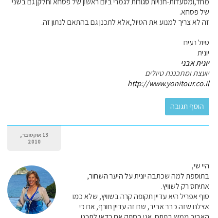
מחד,ומסעדות-חנויות סגורות לגמרי ביום ראשון של פסחא וחלקן גם בשני
של פסחא.
זה לא צריך למנוע את הטיול,אלא לתכנן גם בהתאם לנתון זה.
טיול נעים
יונית
יונית אבני
יועצת ומתכננת טיולים
http://www.yonitour.co.il
13 אוקטובר,
2010
היי שי,
בתוספת למה שכתבה יונית על היער השחור,
אתיחס רק לשוויץ.
סוף אפריל היא עדיין תקופה קרה בשוויץ, שלא כמו
אצלנו שזה כבר אביב, שם זה עדיין חורף, אם כי
האביב ממש בפתח. אני בספק אם כדאי לתכנן