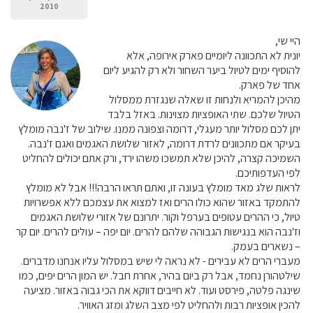
2010
היי שי,
יונית לא התכוונה ליומיים פארק אירופה, אלא
להוסיף ימים לטיול ביער השחור ולא רק להגיע ליום
אחד של פארק.
מהיכן להמריא ולנחות זו שאלה שנגזרת ממסלול
הטיול שלכם. שתי האופציות מצוינות. באזל בלבד
יתן לכם מסלול יותר מעגלי, דרומה וצפונה ממנו. שילוב של ז'נבה מומלץ
בעיקר אם מתכוונים לרדת דרומה, לאזור שלושת האגמים ואגם ז'נבה.
השמיכה קצרה, להיכן שלא תמשכו משהו ירד, ורק אתם יכולים להחליט
לפי העדפותיכם.
לראות שלג מאד מומלץ בעונה זו, ואתם תראו הרבה!!! אבל לא מומלץ
להתמקד באזור שהוא כולו הרים ואז למצוא את עצמכם ללא אפשרויות
טיול, כי ההרים עטופים בערפל וקור. יתרונם של אזורי שלושת האגמים
וז'נבה הוא בנגישות הגבוהה שלהם להרים. יום יפה – עולים להרים. יום קר
– נשארים בעמק.
מעברי הרים לא עבירים - לא נראה לי שיש במסלול עליו אנחנו מדברים.
שילטהורן נחמד, אבל רק ביום בהיר, אחרת חבל. יש המון הרים יפים, כמו
שינגה פלטה, פירסט ועוד. לא חייבים דווקא את הכי גבוה באזור. מציעה
להכין אופציות רבות ולהחליט לפי מצב השלג ומזג האוויר.