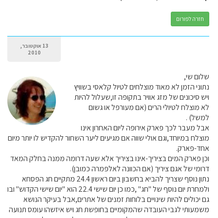
חזרה לפורום
13 אוקטובר,
2010
שלום שי,
נתוני הזמן לא מאוד מוצלחים לטיול קלאסי בשוויץ
ויש סיכונים של מזג אוויר בתקופה זו,שעלול להיות
לא מוצלח לטיולי הרים (אם מעורפל או גשום
למשל) .
אבל מעבר לכך פארק אירופה ליום האחרון אינו
מוצלח במיוחד,וגם אולי שווה אם מגיעים ליער השחור להקדיש לו יותר מיום
אחד-פארק.
וכן פארק המים בציריך-אינו בציריך אלא שעה דרומה ממנה בחלק המאד
דרומי של אגם ציריך (אם הכוונה לאלפמרה כמובן).
נתון נוסף שצריך להביא בחשבון ביום ראשון 24.4 מתקיים חג הפסחא
ולמחרת יום נוסף של "חג" ,כמו כן יום שישי 22.4 הוא "יום שישי הקדוש" ובו
גם יכולים להיות שינויים בלוחות זמנים של אתרים,אבל בעיקר הנושא
משמעותי לגבי העובדה שהמקומיים בחופשת חג ויש איזשהו עומס תנועה