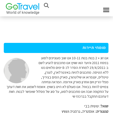
מומחי תיירות
אנו זוג + 2 בנות בנות 10-11 אנו שוב מעוניינים לסוע
בפסח 2011 והיעד הוא שוויץ אנו מתכננים להגיע לשם
ב-19/4/2011 למחרת הסדר לכ-8 ימים מלאים נטו
ללא הטיסה. מתכננים להיות באינטרלארן, לוצרן,
טיטליס, יונגפראו או שילטהורן, פארק המים בציריך,
מפלי הריין ויום אחרון פארק אירופה. המראה ונחיתה
צפויים להיות בבאזל. אנו מעולם לא היינו בשוויץ. אשמח לשמוע את חוות דעתך
על התקופה שבה אנו מתכננים לסוע, על סוג של מסלול שאפשר לבנות. חוות
דעתכם תתקבל בברכה! שי
שואל:
ששית בבי
קטגוריה:
אוסטריה, גרמניה ושוויץ