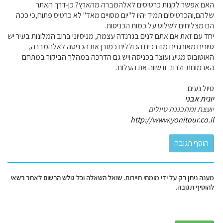
האם אפשר לקנות כרטיסים לאלהמברה מהארץ? כן-דרך האתר
שלהם,והכרטיסים תמיד יהיו ל"יום מסויים מאד" לא כרטיס פתוח,כי ככה
הם מצליחים לשלוט על כמות הכניסות.
יחד עם זאת אם אתם לנים בגרנדה עצמה, מניסיוני ברוב המלונות בעיר יש
סיורים מאורגנים מודרכים הכוללים כמובן את הכניסה לאלהמברה,
האוטובוס מגיע ועוצר בכניסה ויש גם הדרכה במהלך הביקור במתחם
הארמונות-ולרוב זו שווה את העלות.
טיול נעים.
יונית אבני
יועצת ומתכננת טיולים
http://www.yonitour.co.il
מענה ניתן רק על ידי מומחי תיירות. שואל השאלה וכל גולש הרשום לאתר רשאי
להוסיף תגובה.