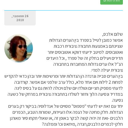
חזרה לפורום
26 ספטמבר,
2010
שלום אלכס,
אפשר כמובן לטייל בספרד בין הערים הגדולות
שציינתם באמצעות תחבורה ציבורית רכבות
ואוטובוסים. למיטב ידיעתי דווקא אוטובוסים יותר
תדירים ויעילים בחלק זה של ספרד , וכל היעדים
הנ"ל אלו ערים גדולות המחוברות בתחבורה
ציבורית יעילה למדי.
בין הערים סבייה וגרנדה הן הגדולות יותר ומרשימות יותר ובהן כדאי להקדיש
לפחות 2 לילות ויום אחד מלא, כולל ערב שלפני אם אפשר. קורדובה
לדעתי מספיק חצי יום וטולדו יום שלם ויכולה להיות גם על בסיס לינה
במדריד ונסיעה הלוך וחזור לטולדו בתחבורה ציבורית במרחק של כשעה
נסיעה.
יחד עם זאת יש לדעתי "פספוס" מסויים של אנדלוסיה בביקור רק בערים
הגדולות. חלק מחינה של הנפה אלו העיירות, שמורות הטבע, הכפרים
הלבנים -ואת זה יהיה קשה לבקר באופן זה ,או שאולי תקחו סיור מאורגן
חלקי לכפרים הלבנים,רונדה ,מיחאס וכו' וממלגה?