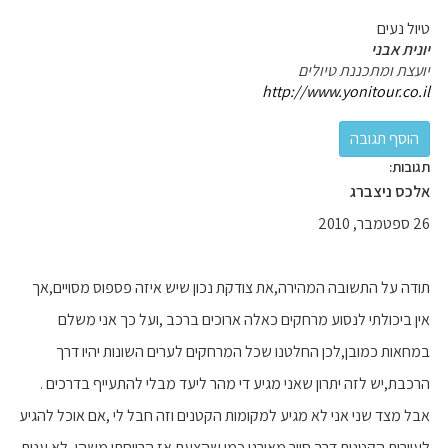
טיול נעים
יונית אבני
יועצת ומתכננת טיולים
http://www.yonitour.co.il
תגובות:
אלכס ניצברג
26 ספטמבר, 2010
תודה על התשובה המהירה,את צודקת נכון שיש איזה פספוס מסויים,אך
אין ביכולתי לנסוע מרחקים כאלה ארוכים ברכב ,ועל כך אני משלם
במחאות כמובן,לכן החלטנו שכל המרחקים לערים השונות יהיו דרך
הרכבת,יש לזה יתרון שאני מגיע די מהר ליעד מבלי להתעייף בדרכים .
אבל מצד שני אני לא מגיע למקומות הקטנים וזה חבל לי ,אם אוכל להגיע
לעיירות הקטנות דרך סיור מאורגן כמו שהצעת אז הרווחתי משהו ,לא ענית