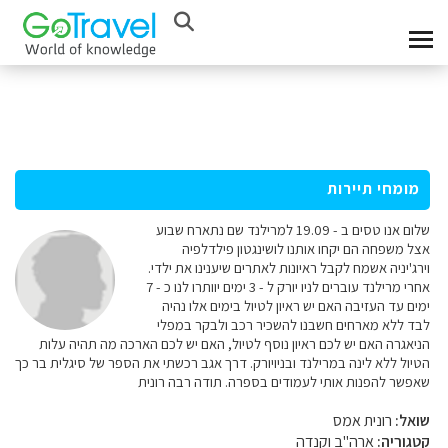
מומחי תיירות
שלום אנו טסים ב - 19.09 למרילנד שם נתארח שבוע
אצל משפחה הם יקחו אותנו לושינגטון פילדלפיה
וירג'יניה אשמח לקבל ראיונות לאתרים שיענינו את ילדי.
אחרי מרילנד עוברים לניו יורק ל - 3 ימים יוותרו לנו כ - 7
ימים עד העזיבה האם יש ראיון לטיול בימים אלו נהיה
לבד ללא מארחים חשבנו להשכיר רכב ולבקר במפלי
הניאגרה האם יש לכם ראיון נוסף לטיול, האם יש לכם הארכה מה תהיה עלות
הטיול ללא לינה במרילנד ובניויורק. דרך אגב רכשתי את הספר של סיגלית בר כך
שאפשר להפנות אותי לעמודים בספרה. תודה רבה רונית
שואל:
רונית אמס
קטגוריה:
ארה"ב וקנדה