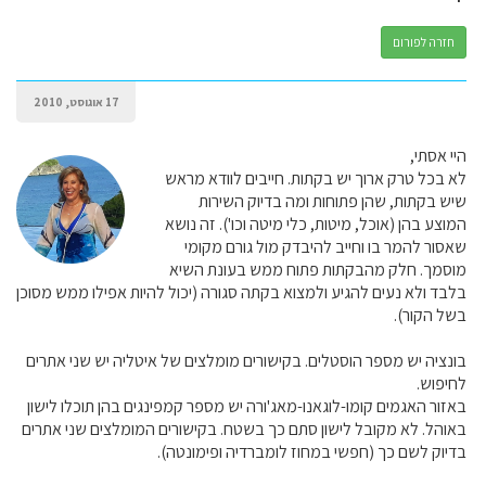
חזרה לפורום
17 אוגוסט, 2010
היי אסתי,
לא בכל טרק ארוך יש בקתות. חייבים לוודא מראש
שיש בקתות, שהן פתוחות ומה בדיוק השירות
המוצע בהן (אוכל, מיטות, כלי מיטה וכו'). זה נושא
שאסור להמר בו וחייב להיבדק מול גורם מקומי
מוסמך. חלק מהבקתות פתוח ממש בעונת השיא
בלבד ולא נעים להגיע ולמצוא בקתה סגורה (יכול להיות אפילו ממש מסוכן
בשל הקור).
בונציה יש מספר הוסטלים. בקישורים מומלצים של איטליה יש שני אתרים
לחיפוש.
באזור האגמים קומו-לוגאנו-מאג'ורה יש מספר קמפינגים בהן תוכלו לישון
באוהל. לא מקובל לישון סתם כך בשטח. בקישורים המומלצים שני אתרים
בדיוק לשם כך (חפשי במחוז לומברדיה ופימונטה).