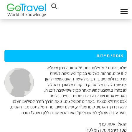
מומחי תיירות
שלום, אנחנו 3 מטיילות בנות 26 טסות לצפון איטליה
ל-8 ימים. נוחתות בשלישי בבוקר ומעוניינות לעשות
טרק בדולומיטים בין רביעי לשישי. 1.האם אפשרי לישון
את שני הלילות של הטרק בבקתות שלאורך המסלול
שנבחר? 2.חשבנו לסוע לאחר מכן לשישי-שבת לונציה,
האם יש אפשרויות לינה זולות יחסית בונציה, כלומר
אכסניות?לא מצאתי באתרים המומלצים.. 3.את הדרך חזרה למילאנו חשבנו
לעשות דרך האגמים קומו ומג'ורה, יש לנו יומיים, מהי המלצתכם מבין השניים,
באיזו עיירה מומלץ לשהות וללון? והאם יש אפשרות ללון באוהל? תודה.
שואל:
אסתי פרץ
קטגוריה:
איטליה ומלטה