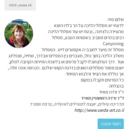
16 אוגוסט, 2010
שלום מיה
לדעתי יש מסלולי הליכה על הר בלדו היוצא
מהעיירה נלצזינה , ובטח יש עוד מסלולי הליכה
רבים בהרים מסביב בשמורות הטבע, מסלול
Canyoning
מסלול זה מיעד לחובבי ה אקסטרים לייט . המסלול
משלב הליכה בתוך נחל, מעברים בין המפלים שבדרך, שחייה, סנפלינג
ועוד . דרך המלון תוכלו לקבל פרטים או בלשכת התיירות הקרובה למלון,
ישנם מספר מסלולים השונים בדרגת הקושי שלהם . הכניסה אינה זולה ,
אך כוללת את הציוד והלבוש המיוחד .
כל הפרטים תקבלו במקום
בהצלחה
ד"ר ורדה מאייר
ד"ר ורדה רוטשטיין מאייר
מדריכת טיולים, יועצת למטיילים לאיטליה, צרפת וספרד
http://www.varda-art.co.il