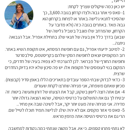
היי יועד,
יש כאן כמה שיקולים שצריך לקחת:
1- סאס פי אתר גבוה ולצדו קרחון בגובה 3,600, כך
שהסיכוי לתנאי גלישה באתר או לפחות בקרחון הוא
גבוה מאד. באתרים בגובה כזה (ולא מדובר על
הקרחון, שהמרחב שלו מוגבל בשביל גלישה של
שבוע) בדרך כלל אין בעיה של תנאי שלג בתחילת אפריל. אבל הנבואה
ניתנה...
2- למיטב ידיעתי אפריל, גם עם חופשת הפסחא, אינו תקופת השיא באתר.
רוב המקומיים יוצאים לחופשת הסקי שלהם בקריסטמס, סילבסרטר
וחופשת החורף של פברואר. לכן להערכתי לא צפויה בעיה של חדרים, כי
המקום בנוי לעומסים של תקופות אלו. יש פה סיכון שלא יהיו בדיוק החדרים
שרצית.
3- כדאי לבדוק שבתי הספר עובדים בתאריכים הללו באופן סדיר (קבוצות).
מכיוון שאתם משפחה, אני מניחה שתרצו לקחת שעורים.
4- אם אתה רוצה לישון בשקט, קבל את הצעתו של דורון ותעשה ביטוח. זה
יבטיח לך גם את התשלום על כרטיסי הטיסה, שהוא הוצאה גדולה יותר
מדירה. אני מניחה שזה מעט יותר יקר, אבל לשינה טובה אין מחיר...
5- סאס פי אזור מקסים. אם לא יהיה שלג לגלישה תמיד תוכלו לטייל שם.
הרי גם את כרטיסי הטיסה אתה מזמין מראש.
לא נתתי פתרון קסמים, כי אין, אבל מקווה שנתתי כמה נקודות למחשבה