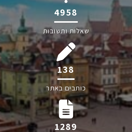
6045
שאלות ותשובות
216
כותבים באתר
2014