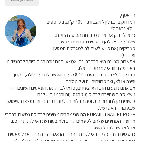
היי אסף,
המרחק בין ברלין לזלצבורג – 700 ק"מ. בטרמפים
– לא נראה לי.
כדאי לבדוק את אחת מחברות הטיסה הזולות,
שלפעמים יש להן כרטיסים במחירים ממש
מצחיקים (אם כי יש לשים לב למגבלות המטען
ואחרות).
אפשרות מצוינת היא ברכבת. זהו אמצעי התחבורה הנוח ביותר להתניידות
באירופה ובוודאי למרחקים כאלו.
מברלין לזלצבורג, דרך מינכן 8-10 שעות. אפשר לנסוע בלילה, בקרון
שינה או לא, ואז מרוויחים יום ועלות לינה.
אם אתם נוסעים הרבה או צעירים, כדאי לבדוק את הפאסים השונים. זהו
נושא סבוך שחייבם לבדוק מול הנסיעות והזמנים שלכם.
קישורים הן לחברות התעופה הזולות והן לחברות הרכבות תמצאו בשימושון
שבעמוד הראשי שלנו.
RAILEUROPE ו- EURAIL הם שני אתרים מצוינים לבדיקת נסיעות ברחבי
אירופה. המחירים שלהם לפעמים יקרים ולא בטוח שכדאי לקנות דרכם,
אבל אפשר לקבל מושג.
כרטיסים בדרך כלל כדאי לקנות בתחנה הראשונה בה תהיו, אבל פאסים
לפעמים כדאי מהארץ. זה נושא סבוך מאד ומישתנה כל הזמן ולכן לא