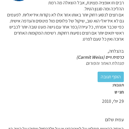
רבים וזו אופציה מצוינת, אבל השאלה מה רמת
ההליכה ומה סגנון הטיול.
אם רוצים לנסוע רחוק יותר באותו אזור אלו לא נקודות אידיאליות. לפעמים
גם לא אידיאלי הוא טוב, שיקול של פלוסים מול מינוסים והעדפה אישית.
כפי שכבר אמרתי, כל עיירה/כפר אחר עם גישה מעט טובה יותר לכביש
ראשי יתאים יותר אם רוצים נסיעות רחוקות. רשימת המקומות האחרים
ארוכה ואין כל טעם לפרט.
בהצלחה,
כרמית וייס (Carmit Weiss)
מנהלת האתר והפורום
תגובות:
חגי ש
29 יולי, 2010
עמית שלום
באיזור הראשון,ממליץ על לאוטברונן או על וילדרסויל.שתיהן על הציר ביו