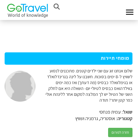
מומחי תיירות
שלום אנחנו זוג עם שני ילדים קטנים. מתכננים לנסוע
לשוויץ ל-8 ימים בסוכות. חשבנו על לינה בגרינדלואלד
או בגימלוואלד כבסיס (מה דעתך) ואז כמה ימים
בווילדהואס כבסיס לטיולי יום- השאלה היא אם לחלק
השני של הטיול יש לך המלצה למקום אחר ללינהת אולי
כפר קטן יותר? תודה
שואל:
עמית פנחסי
קטגוריה:
אוסטריה, גרמניה ושוויץ
חזרה לפורום