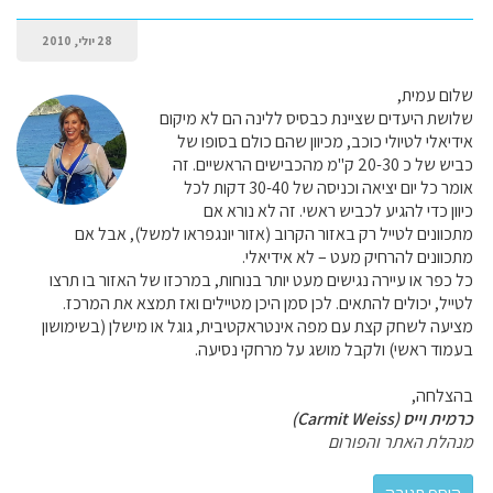
28 יולי, 2010
שלום עמית,
שלושת היעדים שציינת כבסיס ללינה הם לא מיקום
אידיאלי לטיולי כוכב, מכיוון שהם כולם בסופו של
כביש של כ 20-30 ק"מ מהכבישים הראשיים. זה
אומר כל יום יציאה וכניסה של 30-40 דקות לכל
כיוון כדי להגיע לכביש ראשי. זה לא נורא אם
מתכוונים לטייל רק באזור הקרוב (אזור יונגפראו למשל), אבל אם
מתכוונים להרחיק מעט – לא אידיאלי.
כל כפר או עיירה נגישים מעט יותר בנוחות, במרכזו של האזור בו תרצו
לטייל, יכולים להתאים. לכן סמן היכן מטיילים ואז תמצא את המרכז.
מציעה לשחק קצת עם מפה אינטראקטיבית, גוגל או מישלן (בשימושון
בעמוד ראשי) ולקבל מושג על מרחקי נסיעה.
בהצלחה,
כרמית וייס (Carmit Weiss)
מנהלת האתר והפורום