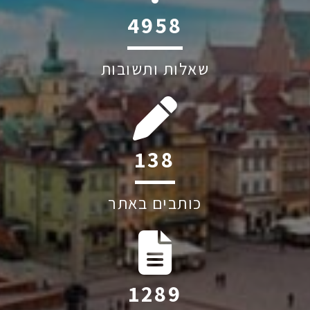
5875
שאלות ותשובות
164
כותבים באתר
1527