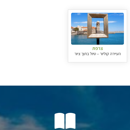
צרפת
העיירה קוליור – טיול בתוך ציור