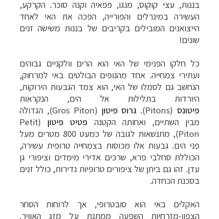
בננות, עצי קוקוס, מנגו, פפאיה וקנה סוכר. הקרקע,
העשירה במינרלים והפורייה, הפכה את האי לאחד
הייצואנים המובילים בקריבים של בננות משישה זנים
שונים!
כל חלקו הפנימי של האי הוא הרים וולקניים גבוהים
ועתירי צמחייה. אחד מהנופים הבולטים באי למרחוק,
הנחשב גם לסמלו של האי, הוא צמד הגבעות הירוקות,
היורדות בתלילות אל הים, הנ
קראות
פיטונס
(Pitons).
גרוס פיטון
(Gros Piton), הגדולה
מבין השתיים, ואחותה הקטנה
פטיט פיטון
(Petit
Piton), מ
תנשאות לגובה של כמעט 800 מטרים מעל
פני הים. גבעות אלו מכוסות בצמחייה טרופית עשירה,
הכוללת סחלבי פרא, שרכים אדירי מימדים וציפורי גן
עדן. זהו גם ביתן של ציפורים טרופיות נדירות, כולל זנים
בסכנת הכחדה.
האקלים באי הוא סובטרופי, אך לרוחות הסחר
הצפון-מזרחיות השפעה ממתנת על מזג האוויר.