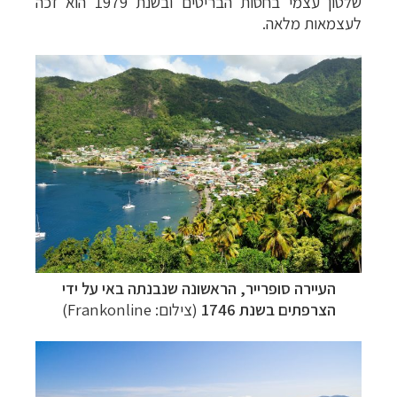
שלטון עצמי בחסות הבריטים ובשנת 1979 הוא זכה
לעצמאות מלאה.
קרוזים והפלגות נופש
לחצו לרשימת היעדים »
הפלגות לאנטארקטיקה
לחצו לכל מסלולי ההפלגות »
הפלגות לארצות הקוטב הצפוני
לחצו לקבלת כל
האפשרויות »
העיירה
סופרייר,
הראשונה שנבנתה באי על ידי
הצרפתים בשנת 1746
(צילום:
Frankonline
)