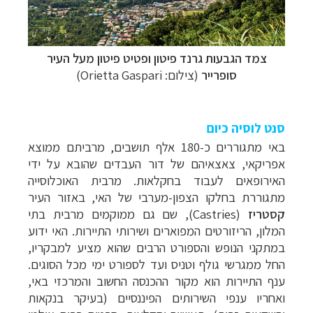
צמד הגבעות גרנד פיטון ופטיט פיטון מעל העיר
סופרייר
(צילום:
Orietta Gaspari)
סנט לוסיה כיום
באי מתגוררים כ-180 אלף תושבים, מרביתם ממוצא
אפריקאי, צאצאיהם של דור העבדים שהובא על ידי
האירופאים לעבוד בחקלאות. מרבית האוכלוסייה
מתגוררת בחלקו הצפון-מערבי של האי, באזור העיר
קסטריז
(Castries),
שם גם ממוקמים מרבית בתי
המלון, הריזורטים המפוארים ושירותי התיירות.
האי ידוע
במתקני הנופש והספורט הרבים שהוא מציע למבקריו,
החל ממגרשי גולף וטניס ועד לספורט ימי מכל הסוגים.
ענף התיירות הוא מקור ההכנסה החשוב והמרכזי באי,
ואחריו ענפי השירותים הפיננסיים (בעיקר בנקאות