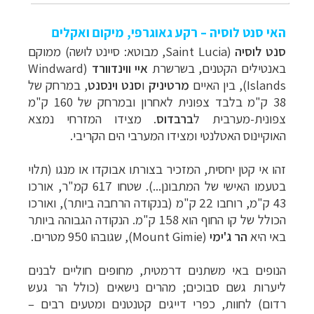
האי סנט לוסיה – רקע גאוגרפי, מיקום ואקלים
סנט לוסיה
(Saint Lucia, מבוטא: סיינט לוּשה) ממוקם
באנטילים הקטנים, בשרשרת
איי ווינדוורד
(Windward
Islands), בין האיים
מרטיניק
ו
סנט וינסנט
, במרחק של
38 ק"מ בלבד צפונית לאחרון ובמרחק של 160 ק"מ
צפונית-מערבית ל
ברבדוס
. מצידו המזרחי נמצא
האוקיינוס האטלנטי ומצידו המערבי הים הקריבי.
זהו אי קטן יחסית, המזכיר בצורתו אבוקדו או מנגו (תלוי
בטעמו האישי של המתבונן...). שטחו 617 קמ"ר, אורכו
43 ק"מ, רוחבו 22 ק"מ (בנקודה הרחבה ביותר), ואורכו
הכולל של קו החוף הוא 158 ק"מ.
הנקודה הגבוהה ביותר
באי היא
הר ג'ימי
(Mount Gimie),
שגובהו 950 מטרים.
הנופים באי משתנים דרמטית, מחופים חוליים לבנים
ליערות גשם סבוכים; מהרים נישאים (כולל הר געש
רדום) לחוות, כפרי דייגים קטנטנים ומטעים רבים
–