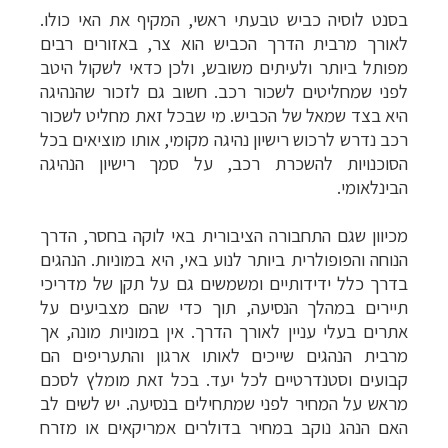
בסנט לוסיה כביש טבעתי ראשי, המקיף את האי כולו.
לאורך מרבית הדרך הכביש הוא צר, באזורים רבים
מפותל ביותר ולעיתים משובש, ולכן כדאי לשקול היטב
לפני שמחליטים לשכור רכב. חשוב גם לזכור שהנהיגה
היא בצד שמאל של הכביש. מי שבכל זאת מחליט לשכור
רכב נדרש לרכוש רישיון נהיגה מקומי, אותו מוציאים בכל
הסוכנויות להשכרת רכב, על סמך רישיון הנהיגה
הבינלאומי
.
מכיוון שגם התחבורה הציבורית באי לוקה בחסר, הדרך
הנוחה והפופולרית ביותר לנוע באי, היא במוניות. הנהגים
בדרך כלל ידידותיים ומשמשים גם על תקן של מדריכי
תיירים במהלך הנסיעה, תוך כדי שהם מצביעים על
אתרים בעלי עניין לאורך הדרך. אין במוניות מונה, אך
מרבית הנהגים שייכים לאותו ארגון והתעריפים הם
קבועים וסטנדרטיים לכל יעד. בכל זאת מומלץ לסכם
מראש על המחיר לפני שמתחילים בנסיעה. יש לשים לב
האם הנהג נוקב במחיר בדולרים אמריקאים או מזרח