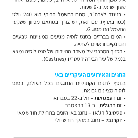
שעון ישראל ב-6 שעות.
• בניגוד לארה"ב, מתח החשמל הביתי הוא 240 וולט
(כמו בארץ). עם זאת, יש צורך במתאם מכיוון ששקעי
החשמל הם מסוג G.
• המים בברזים בסנט לוסיה מגיעים ממעיינות טבעיים
והם נקיים וראויים לשתייה.
• הסניף המרכזי של משרד התיירות של סנט לוסיה נמצא
בנמל של עיר הבירה
קסטריז
(Castries).
החגים והאירועים העיקריים באי
בנוסף לחגים הקתוליים הנחגגים בכל העולם, בסנט
לוסיה מציינים גם את:
•
יום העצמאות
– חל ב-22 בפברואר
•
יום התגלית
- ב-13 בדצמבר
•
פסטיבל הג'אז
– נחגג באי היונים בתחילת חודש מאי
•
הקרנבל
– נחגג במהלך חודש יולי