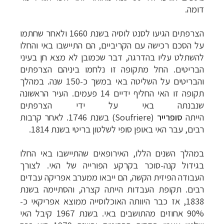
דומה
.
הצרפתים הגיעו לסנט לוסיה בשנת 1660 ולאחר שחתמו
על הסכם רכישה עם הקריביים, הם התיישבו באי והחלו
להשתלט עליו בהדרגה, דבר שכמובן לא מצא חן בעיני
הבריטים. החל מתקופה זו נלחמו ביניהם הצרפתים
והבריטים על השליטה באי במשך כ-150 שנה. במהלך
תקופה זו האי החליף ידיים 14 פעמים. ה
עיר הראשונה
שנבנתה באי על ידי הצרפתים
הייתה
סופרייר
(Soufriere) ב
שנת 1746. לאחר קרבות
רבים, עבר האי באופן סופי לשלטון בריטי בשנת 1814.
במהלך השנים הללו, האירופאים שהתיישבו באי החלו
בגידול קנה-סוכר בקרקע הפורייה של האי. לצורך
העבודה הפיזית הקשה, הם ייבאו ממערב אפריקה עבדים
רבים. תקופת העבדות הייתה קצרה, והסתיימה בשנת
1838, אז כבר היוותה האוכלוסייה ממוצא אפריקאי כ-
90% אחוזים מהתושבים באי.
בשנת 1967 קיבל האי