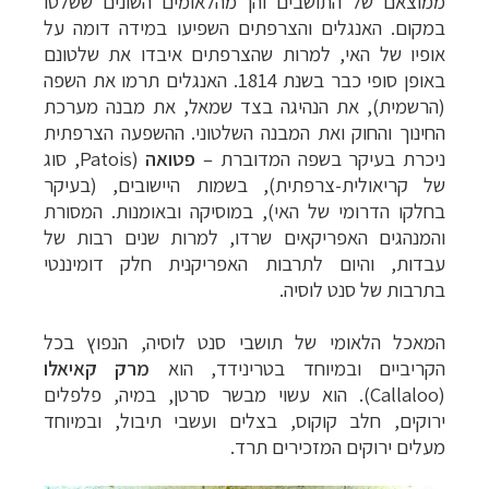
ממוצאם של התושבים והן מהלאומים השונים ששלטו
במקום. האנגלים והצרפתים השפיעו במידה דומה על
אופיו של האי, למרות שהצרפתים איבדו את שלטונם
באופן סופי כבר בשנת 1814. האנגלים תרמו את השפה
(הרשמית), את הנהיגה בצד שמאל, את מבנה מערכת
החינוך והחוק ואת המבנה השלטוני. ההשפעה הצרפתית
ניכרת בעיקר בשפה המדוברת
–
פטואה
(Patois,
סוג
של
קריאולית-צרפתית), בשמות היישובים, (בעיקר
בחלקו הדרומי של האי), במוסיקה ובאומנות. המסורת
והמנהגים האפריקאים שרדו, למרות שנים רבות של
עבדות, והיום לתרבות האפריקנית חלק דומיננטי
בתרבות של סנט לוסיה
.
המאכל הלאומי של תושבי סנט לוסיה, הנפוץ בכל
הקריביים ובמיוחד בטרינידד, הוא
מרק קאיאלו
(Callaloo). הוא עשוי מבשר סרטן, במיה, פלפלים
ירוקים, חלב קוקוס, בצלים ועשבי תיבול, ובמיוחד
מעלים ירוקים המזכירים תרד.