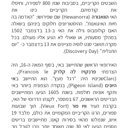
השבטים הקריביים, בסביבות שנת 800 לספירה, וחיסלו
את קודמיהם. הקריביים כינו את
האי
הוואנורה
(Hewanorra)
שם שפירושו: "האדמה בה
חיות האיגואנות".
ההיסטוריונים חלוקים ביניהם בשאלה
האם קולומבוס גילה את האי ב-13 בדצמבר 1502
במהלך מסעותיו, או שאולי לא הגיע אליו מעולם. בכל
מקרה תושבי סנט לוסיה מציינים את 13 בדצמבר כ- "יום
התגלית"
(Discovery Day)
.
האירופאי הראשון שהתיישב באי, בסוף המאה ה-16, היה
הצרפתי
פרנקויז לה קלרק
,(Francois le
Clarc)
שכינויו היה: "רגל מעץ".
הוא התיישב ב
אי
היונים
(Pigeon Island), בנקודה הצפונית ביותר באי
ותקף אוניות חולפות.
בשנת 1605 הגיעו המתיישבים
הבריטים הראשונים, 67 במספר, לקצהו הדרומי של האי,
בקרבת העיר
וויו פור
(Vieux Fort)
.
תוך שבועות
ספורים, הרגו הקריביים המקומיים את כולם, מלבד 19
איש, שנמלטו מהאי בסירות קאנו. מתיישבים בריטים
נוספים הגיעו לאי 30 שנה מאוחר יותר וזכו לגורל מר