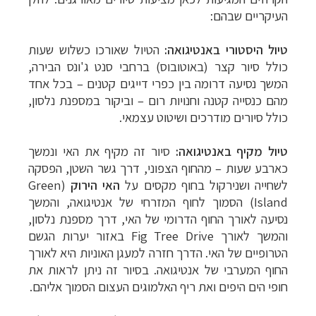
העיקריים שבהם:
טיול היסטורי
באנטיגואה:
הטיול שאורכו כשלוש שעות
כולל סיור קצר (באוטובוס) ברחבי סנט ג'ונס הבירה,
המשך נסיעה דרומה בין כפרי דייגים קטנים
– בכל אחד
מהם כנסייה קטנה וחנויות רום – וביקור במספנת נלסון,
כולל סיורים מודרכים ושיטוט עצמאי.
טיול מקיף
באנטיגואה:
סיור זה מקיף את האי ונמשך
כארבע שעות
–
מהחוף הצפוני, דרך גשר השטן, הפסקה
לשחייה ושנירקול בחוף מקסים על
האי הירוק
(
Green
Island
) הסמוך לחוף המזרחי של אנטיגואה, והמשך
נסיעה לאורך החוף הדרומי של האי, דרך מספנת נלסון,
והמשך לאורך
Fig Tree Drive
באזור יערות הגשם
הטרופיים של האי. הדרך חזרה למעגן האוניות היא לאורך
החוף המערבי של אנטיגואה. בסיור זה ניתן לראות את
חופי הים היפים ואת ריף האלמוגים העצום הסמוך אליהם.