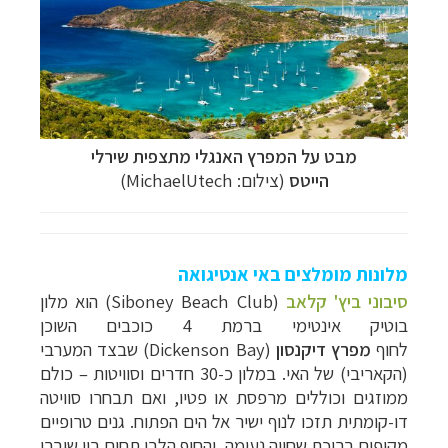
מבט על המפרץ האנגלי מתצפית שירלי
הייטס
(צילום:
MichaelUtech
)
מלונות מומלצים באי אנטיגואה
סיבוני ביץ' קלאב
(
Siboney Beach Club
) הוא מלון
בוטיק אינטימי ברמת 4 כוכבים השוכן
לחוף
מפרץ
דיקנסון
(
Dickenson Bay
) שבצד המערבי
(הקאריבי) של האי. במלון כ-30 חדרים וסוויטות – כולם
ממוזגים וכוללים מרפסת או פטיו, ואם תבחרו סוויטה
דו-קומתית תזכו לנוף ישיר אל הים הפתוח. גנים טרופיים
מקיפים בריכת שחייה נעימה, והחוף הלבן תחום בין שוברי