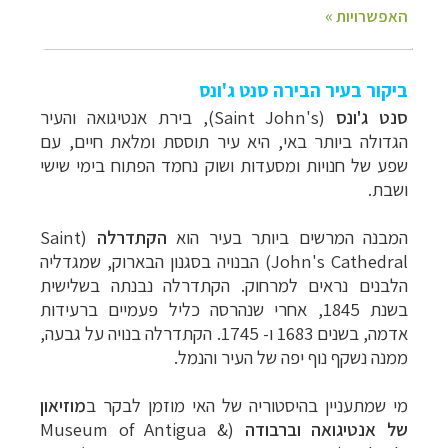
ביקור בעיר הבירה סנט ג'ונס
סנט ג'ונס
(Saint John's), ב
ירת אנטיגואה והעיר
הגדולה ביותר באי, היא עיר תוססת ומלאת חיים, עם
שפע של חנויות ומסעדות ושוק נחמד הפתוח בימי שישי
ושבת.
המבנה המרשים ביותר בעיר הוא
הקתדרלה
(
Saint
John's Cathedral) הבנויה בסגנון הבארוק, שמגדליה
הלבנים נראים למרחוק. הקתדרלה נבנתה בשלישית
בשנת 1845, אחרי שנהרסה כליל פעמיים ברעידות
אדמה, בשנים 1683 ו- 1745. הקתדרלה בנויה על גבעה,
ממנה נשקף נוף יפה של העיר והנמל.
מי שמתעניין בהיסטוריה של האי מוזמן לבקר ב
מוזיאון
של אנטיגואה וברבודה
(
Museum of Antigua &