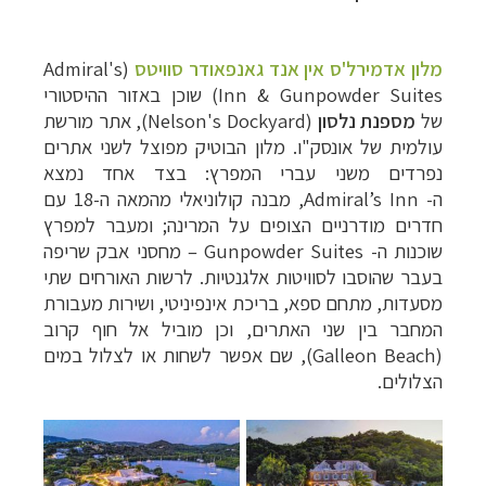
מלון אדמירל'ס אין אנד גאנפאודר סוויטס
(
Admiral's
Inn & Gunpowder Suites
) שוכן באזור ההיסטורי
של
מספנת נלסון
(
Nelson's Dockyard
), אתר מורשת
עולמית של אונסק"ו. מלון הבוטיק מפוצל לשני אתרים
נפרדים משני עברי המפרץ: בצד אחד נמצא
ה-
Admiral’s Inn
, מבנה קולוניאלי מהמאה ה-18 עם
חדרים מודרניים הצופים על המרינה; ומעבר למפרץ
שוכנות ה-
Gunpowder Suites
– מחסני אבק שריפה
בעבר שהוסבו לסוויטות אלגנטיות. לרשות האורחים שתי
מסעדות, מתחם ספא, בריכת אינפיניטי, ושירות מעבורת
המחבר בין שני האתרים, וכן מוביל אל חוף קרוב
(
Galleon Beach
), שם אפשר לשחות או לצלול במים
הצלולים.