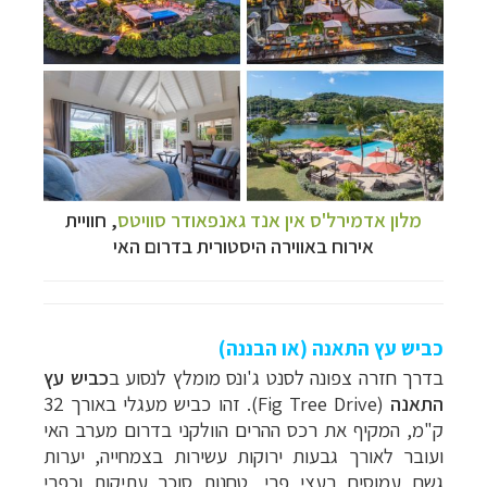
מלון אדמירל'ס אין אנד גאנפאודר סוויטס
,
חוויית
אירוח באווירה היסטורית בדרום האי
כביש עץ התאנה (או הבננה)
בדרך חזרה צפונה לסנט ג'ונס מומלץ לנסוע ב
כביש
עץ
קרוזים והפלגות נופש
לחצו לרשימת היעדים »
התאנה
(
Fig Tree Drive
). זהו כביש מעגלי באורך 32
הפלגות לאנטארקטיקה
לחצו לכל מסלולי ההפלגות »
ק"מ, המקיף את רכס ההרים הוולקני בדרום מערב האי
הפלגות לארצות הקוטב הצפוני
לחצו לקבלת כל
ועובר לאורך גבעות ירוקות עשירות בצמחייה, יערות
האפשרויות »
גשם עמוסים בעצי פרי, טחנות סוכר עתיקות וכפרי