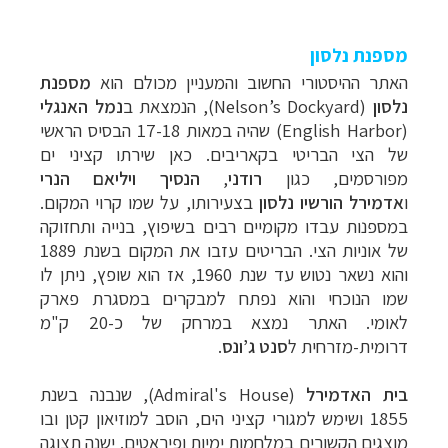
מספנת נלסון
האתר ההיסטורי החשוב והמעניין מכולם הוא
מספנת
נלסון
(
Nelson’s Dockyard
), הנמצאת ב
נמל
האנגלי
(
English Harbor
) שהיה במאות 17-18 הבסיס הראשי
של הצי הבריטי בקאריבים. כאן שירתו קציני ים
מפורסמים, כגון
רודני
,
הנסיך ויליאם הנרי
ו
אדמירל
הורשיו
נלסון
בצעירותו, על שמו קרוי המקום.
במספנות עבדו מקומיים רבים בשיפוץ, בנייה ותחזוקה
של אוניות הצי. הבריטים עזבו את המקום בשנת 1889
והוא נשאר נטוש עד שנת 1960, אז הוא שופץ, ניתן לו
שמו הנוכחי והוא נפתח למבקרים במסגרת פארק
לאומי. האתר נמצא במרחק של כ-20 ק"מ
דרומית-מזרחית ל
סנט ג’ונס
.
בית האדמירל
(
Admiral's House)
,
שנבנה בשנת
1855
ושימש למגורי קציני הים, הוסב ל
מוזיאון קטן ובו
מוצגים הקשורים במלחמות ימיות ופיראטים.
ישנה תצוגה