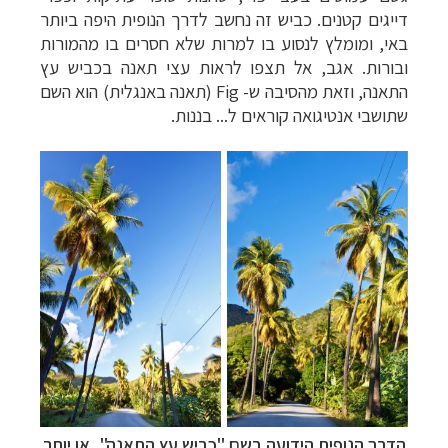
דייגים קטנים. כביש זה נחשב לדרך הנופית היפה ביותר
באי, ומומלץ לנסוע בו למרות שלא חסרים בו מהמורות
ובורות. אגב, אל תצפו לראות עצי תאנה בכביש עץ
התאנה, וזאת מהסיבה ש-
Fig
(תאנה באנגלית) הוא השם
שתושבי אנטיגואה קוראים ל... בננות.
הדרך הנופית הידועה בשם "כביש עץ התאנה", או יותר