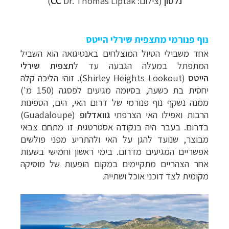
נלסון
(צילום:
Dr. Thomas Liptak)
CC
נוף פנורמי מתצפית שירלי הייטס
אחד משבילי הטיול המוצלחים באנטיגואה הוא השביל
המתפתל במעלה הגבעה עד ל
תצפית
שירלי
הייטס
(
Shirley Heights Lookout
). זוהי הליכה קלה
יחסית בת כשעה, בסיומה מגיעים לפסגה (150 מ')
ממנה נשקף נוף פנורמי של דרום האי, הים, הספינות
הרבות ואפילו האי הצרפתי
גוואדלופ
(
Guadaloupe
)
בדרום. בעבר היה בנקודה אסטרטגית זו מתחם צבאי
מבוצר, שנועד להגן על האי ולהתריע מפני פולשים
אפשריים המגיעים מדרום.
בימי ראשון וחמישי בשעות
אחר הצהריים מתקיימים במקום הופעות של מוסיקה
מקומית לצד דוכני אוכל ושתייה.