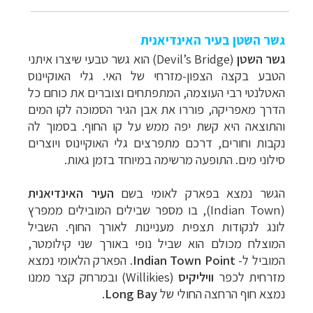
גשר השטן בעיר האינדיאנית
גשר השטן
(
Devil’s Bridge
) הוא גשר טבעי שיצרו איתני
הטבע בקצה הצפון-מזרחי של האי. גלי האוקיינוס
האטלנטי רבי העוצמה, המתפתחים וצוברים את כוחם כל
הדרך מאפריקה, פוררו את אבן הגיר הסמוכה לקו המים
והתוצאה היא קשת יפה ממש על קו החוף. בסמוך לה
נקבות וחורים, דרכם מתפרצים גלי האוקיינוס ויוצרים
סילוני מים. התופעה מרשימה במיוחד בזמן גאות.
הגשר נמצא בפארק לאומי בשם
העיר האינדיאנית
(
Indian Town
), בו מספר שבילים המובילים ממפרץ
לונג לנקודות תצפית מעניינות לאורך החוף. השביל
המוצלח מכולם הוא שביל נופי באורך שני קילומטר,
המוביל ל-
Indian Town Point
. הפארק הלאומי נמצא
מזרחית לכפר
וויליקיס
(
Willikies
)
ובמרחק קצר ממנו
נמצא חוף הרחצה החולי של
Long Bay
.