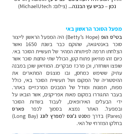
נכון
–
כביש עץ הבננה...
(צילום:
MichaelUtech
)
מפעל הסוכר הראשון באי
בטי'ס הופ
(
Betty’s Hope
) היה המפעל הראשון לייצור
סוכר באנטיגואה, שהוקם כבר בשנת 1650 ואשר
הצלחתו תרמה לפיתוחה המהיר של תעשיית הסוכר באי.
כיום זהו מוזיאון פתוח קטן, הכולל שתי טחנות סוכר אשר
שופצו ושוחזרו, וכן מרכז מבקרים. המוזיאון שוכן במבנה
עתיק ששימש כמחסן, ובו מוצגים המתארים את
ההיסטוריה של המקום ושל תעשיית הסוכר באי, כולל
מפות, תמונות ומודל של המבנים המרכזיים באתר.
בעבר התגוררו במקום מאות אפריקנים, אשר הובאו על
ידי הבעלים האירופאים, לעבוד בשדות הסוכר
ובמפעל.
האתר נמצא בסמוך לכפר
פארס
(Pares)
בדרך מ
סנט ג'ונס
ל
מפרץ לונג
(
Long Bay
)
בחלקו המזרחי של האי.