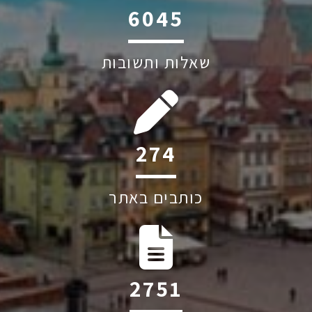
6045
שאלות ותשובות
274
כותבים באתר
2968